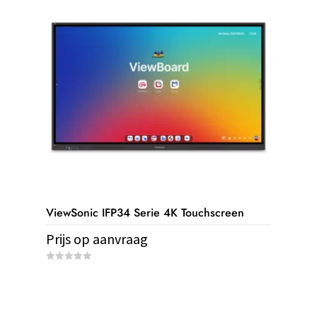
5
ViewSonic IFP34 Serie 4K Touchscreen
Prijs op aanvraag
Dit
0
o
product
u
t
heeft
o
f