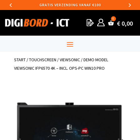
GRATIS VERZENDING VANAF €100
€
0,00
START
/
TOUCHSCREEN
/
VIEWSONIC
/ DEMO MODEL
VIEWSONIC IFP6570 4K – INCL. OPS-PC WIN10 PRO