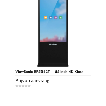
5
ViewSonic EP5542T – 55-inch 4K Kiosk
Prijs op aanvraag
0
o
u
t
o
f