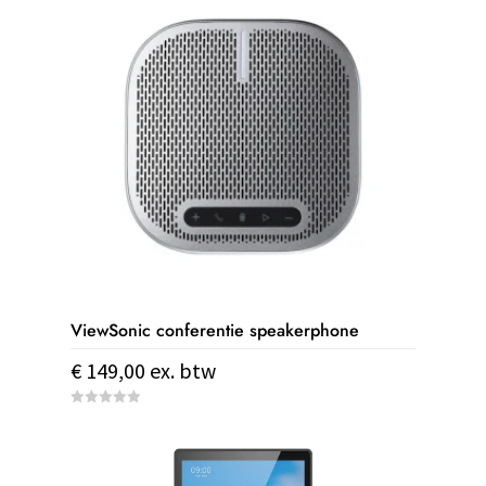
ViewSonic conferentie speakerphone
€
149,00
ex. btw
0
o
u
t
o
f