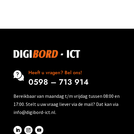
meerdere
5
variaties.
Deze
optie
kan
gekozen
worden
op
de
productpagina
Heeft u vragen? Bel ons!
0598 – 713 914
Bereikbaar van maandag t/m vrijdag tussen 08:00 en
17:00. Stelt u uw vraag liever via de mail? Dat kan via
info@digibord-ict.nl.