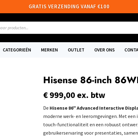
GRATIS VERZENDING VANAF €100
n
CATEGORIEËN
MERKEN
OUTLET
OVER ONS
CONT
Hisense 86-inch 86
€
999,00
ex. btw
De
Hisense 86″ Advanced Interactive Displ
moderne werk- en leeromgevingen. Met een
touch-functionaliteit en een robuust ontwerp
gebruikerservaring voor presentaties, samen