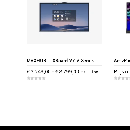
MAXHUB – XBoard V7 V Series
ActivPa
Prijsklasse:
€
3.249,00
-
€
8.799,00
ex. btw
Prijs 
€ 3.249,00
Dit
Dit
0
0
tot
o
o
product
product
u
u
€ 8.799,00
t
t
heeft
heeft
o
o
f
f
meerdere
meerde
5
5
variaties.
variaties
Deze
Deze
optie
optie