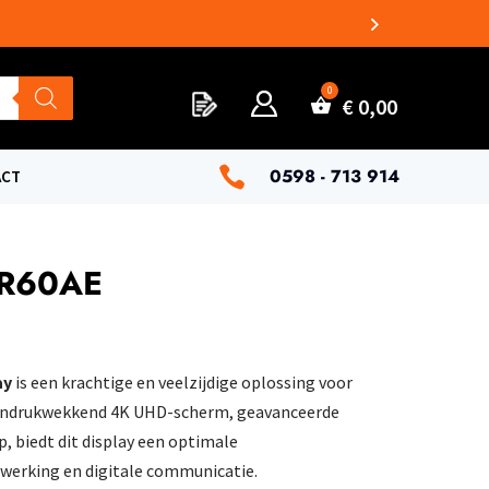
€
0,00

0598 - 713 914
ACT
WR60AE
ay
is een krachtige en veelzijdige oplossing voor
 indrukwekkend 4K UHD-scherm, geavanceerde
, biedt dit display een optimale
werking en digitale communicatie.