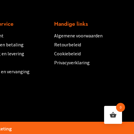
kan
gekozen
worden
ervice
Handige links
op
nt
Algemene voorwaarden
de
productpagina
 en betaling
Retourbeleid
 en levering
Cookiebeleid
Privacyverklaring
 en vervanging
0
keting