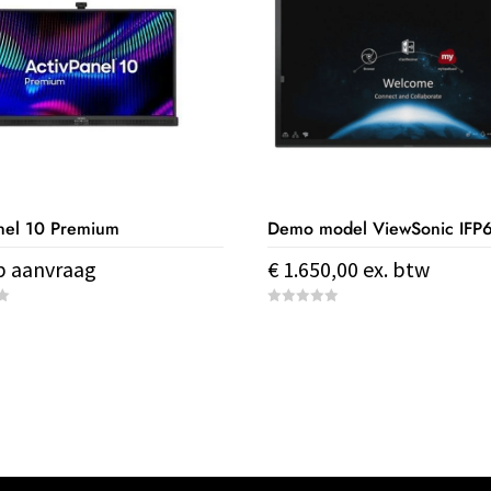
nel 10 Premium
op aanvraag
€
1.650,00
ex. btw
0
o
u
t
o
f
re
5
.