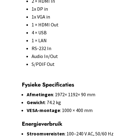
2 × HDMI In
1x DP in
1x VGA in
1 × HDMI Out
4 × USB
1 × LAN
RS-232 In
Audio In/Out
S/PDIF Out
Fysieke Specificaties
Afmetingen
: 1972× 1192× 90 mm
Gewicht
: 74.2 kg
VESA-montage
: 1000 × 400 mm
Energieverbruik
Stroomvereisten
: 100–240 V AC, 50/60 Hz