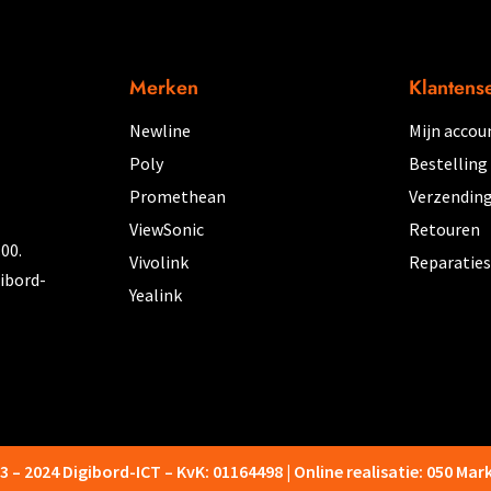
n
Merken
Klantens
Newline
Mijn accou
pagina
Poly
Bestelling
Promethean
Verzending
ViewSonic
Retouren
00.
Vivolink
Reparaties
gibord-
Yealink
3 – 2024 Digibord-ICT – KvK: 01164498 | Online realisatie: 050 Mar