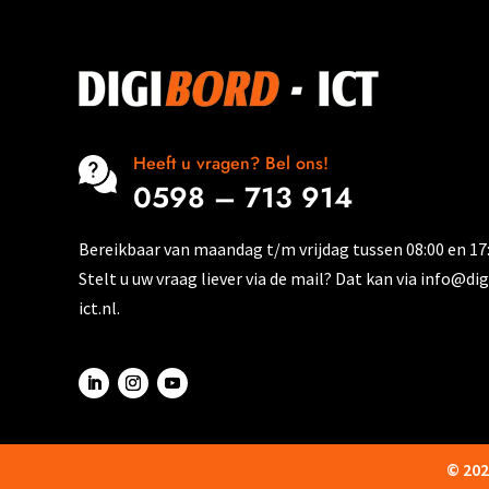
kan
kan
gekozen
gekoze
worden
worden
op
op
de
de
productpagina
Heeft u vragen? Bel ons!
product
0598 – 713 914
Bereikbaar van maandag t/m vrijdag tussen 08:00 en 17:
Stelt u uw vraag liever via de mail? Dat kan via info@di
ict.nl.
© 202